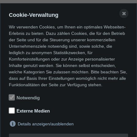
Dr. Wilhelm Krieger - 1. Vorsitzender
✖
Cookie-Verwaltung
Dr. Ina Dinter - stellv. Vorsitzende
Gregor Vetten-Betzin - Schatzmeister
Wir verwenden Cookies, um Ihnen ein optimales Webseiten-
Erlebnis zu bieten. Dazu zählen Cookies, die für den Betrieb
Sabine Junker - Schriftführerin
der Seite und für die Steuerung unserer kommerziellen
Unternehmensziele notwendig sind, sowie solche, die
Beirat
lediglich zu anonymen Statistikzwecken, für
Komforteinstellungen oder zur Anzeige personalisierter
Susanne Bonenkamp
Inhalte genutzt werden. Sie können selbst entscheiden,
welche Kategorien Sie zulassen möchten. Bitte beachten Sie,
Elke Strothmann
dass auf Basis Ihrer Einstellungen womöglich nicht mehr alle
Funktionalitäten der Seite zur Verfügung stehen.
Sabine Junker, Dr. Wilhelm Krieger, Elke
Notwendig
Strothmann und Gregor Vetten-Betzin
wurden in der Mitgliederversammlung
Externe Medien
vom 26.03.2024 in ihrem Amt
Details anzeigen/ausblenden
bestätigt. Susanne Bonenkamp, Holger