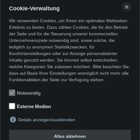
etwas wahrzunehmen. Sehen wird
✖
Cookie-Verwaltung
immer nur der, der sich Zeit nimmt und
sich öffnet. Denn bei allen Arbeiten ist
Wir verwenden Cookies, um Ihnen ein optimales Webseiten-
Erlebnis zu bieten. Dazu zählen Cookies, die für den Betrieb
der Betrachter gewissermaßen selbst
der Seite und für die Steuerung unserer kommerziellen
Bestandteil der Arbeit, und er kann nur
Unternehmensziele notwendig sind, sowie solche, die
lediglich zu anonymen Statistikzwecken, für
dann zu Einsichten gelangen, wenn er
Komforteinstellungen oder zur Anzeige personalisierter
Inhalte genutzt werden. Sie können selbst entscheiden,
bereit ist, aktiv zu sein und sich im
welche Kategorien Sie zulassen möchten. Bitte beachten Sie,
Raum beobachtend zu bewegen.
dass auf Basis Ihrer Einstellungen womöglich nicht mehr alle
Funktionalitäten der Seite zur Verfügung stehen.
[...] Auszug aus dem Katalog „Douglas
Allsop - blind screen” der parallel zur
Notwendig
Ausstellung erschienen ist.
Externe Medien
Details anzeigen/ausblenden
Alles ablehnen