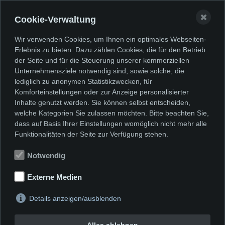
Atelierbesuche bei Künstlerinnen
✖
Cookie-Verwaltung
und Künstlern, Tagesexkursionen
und mehrtägige Kulturfahrten
Wir verwenden Cookies, um Ihnen ein optimales Webseiten-
Erlebnis zu bieten. Dazu zählen Cookies, die für den Betrieb
runden das Programm ab, das
der Seite und für die Steuerung unserer kommerziellen
Kunstinteressierte jeden Alters zum
Unternehmensziele notwendig sind, sowie solche, die
lediglich zu anonymen Statistikzwecken, für
lebendigen Austausch
Komforteinstellungen oder zur Anzeige personalisierter
zusammenführt.
Inhalte genutzt werden. Sie können selbst entscheiden,
welche Kategorien Sie zulassen möchten. Bitte beachten Sie,
dass auf Basis Ihrer Einstellungen womöglich nicht mehr alle
Schließen Sie sich uns an, werden Sie
Funktionalitäten der Seite zur Verfügung stehen.
Mitglied!
Notwendig
Mitglied werden
Externe Medien
Exkursionen
Details anzeigen/ausblenden
Vorstand
Alles ablehnen