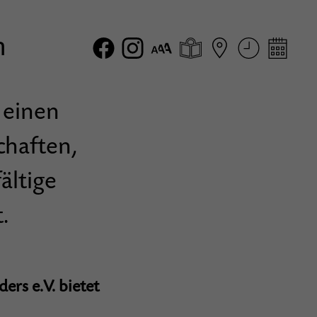
m
 einen
chaften,
ältige
.
ers e.V. bietet