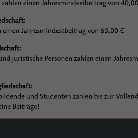
 zahlen einen Jahresmindestbeitrag von 40,00
edschaft:
n einen Jahresmindestbeitrag von 65,00 €
schaft:
d juristische Personen zahlen einen Jahresm
iedschaft:
bildende und Studenten zahlen bis zur Vollen
ine Beiträge!
 freut sich der Verein natürlich immer über S
lich steuermindernde Bescheinigungen ausgest