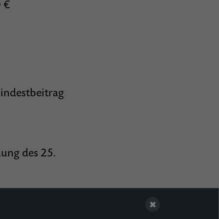
 €
indestbeitrag
dung des 25.
penden, für die
✖
ellt werden