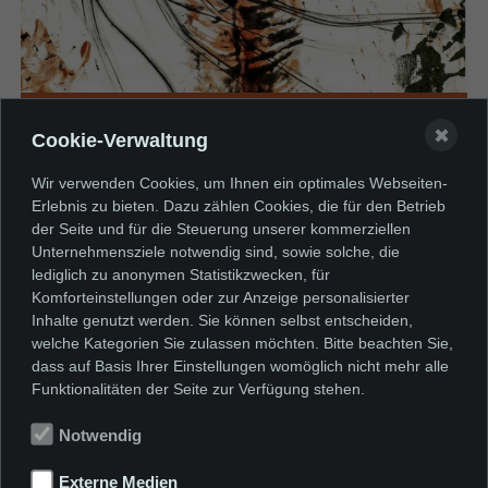
✖
Am Rande des Vulkans
Cookie-Verwaltung
Blut als Material in der Kunst bei
Wir verwenden Cookies, um Ihnen ein optimales Webseiten-
Erlebnis zu bieten. Dazu zählen Cookies, die für den Betrieb
Peter Gilles im Dialog mit Joseph
der Seite und für die Steuerung unserer kommerziellen
Beuys, Jenny Holzer, Hermann
Unternehmensziele notwendig sind, sowie solche, die
lediglich zu anonymen Statistikzwecken, für
Nitsch u.a.
Komforteinstellungen oder zur Anzeige personalisierter
11.7.–31.10.2026
Inhalte genutzt werden. Sie können selbst entscheiden,
welche Kategorien Sie zulassen möchten. Bitte beachten Sie,
dass auf Basis Ihrer Einstellungen womöglich nicht mehr alle
MEHR
Funktionalitäten der Seite zur Verfügung stehen.
Notwendig
Externe Medien