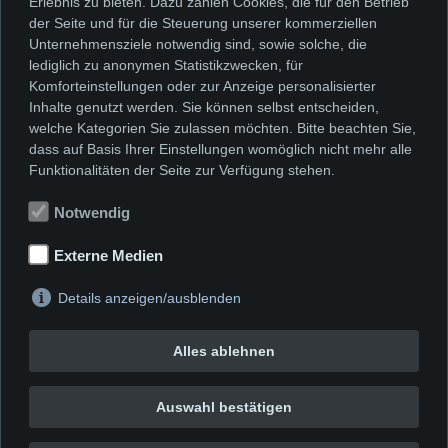
Erlebnis zu bieten. Dazu zählen Cookies, die für den Betrieb
der Seite und für die Steuerung unserer kommerziellen
Edition anlässlich der Ausstellung „Freunde
Unternehmensziele notwendig sind, sowie solche, die
lediglich zu anonymen Statistikzwecken, für
treffen sich – revisited“ aus dem Jahr 2017
Komforteinstellungen oder zur Anzeige personalisierter
Farbfotografie auf der Basis einer
Inhalte genutzt werden. Sie können selbst entscheiden,
Gemeinschaftsarbeit aus dem Jahr
welche Kategorien Sie zulassen möchten. Bitte beachten Sie,
dass auf Basis Ihrer Einstellungen womöglich nicht mehr alle
1973/1980 von Manfred Boecker, Rainer
Funktionalitäten der Seite zur Verfügung stehen.
Gross und Wolfgang Niedecken
Maße 46,5 x 32 cm
Notwendig
gedruckt auf Hahnemühle Foto Rag Ultra
Externe Medien
Smooth 308 m²/g.
Auflage 100 Exemplare, jeweils
Details anzeigen/ausblenden
nummeriert, datiert und von allen drei
Alles ablehnen
Künstlern signiert
100,00 €
Auswahl bestätigen