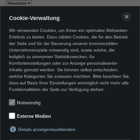
✖
Cookie-Verwaltung
E-Mail
Wir verwenden Cookies, um Ihnen ein optimales Webseiten-
Erlebnis zu bieten. Dazu zählen Cookies, die für den Betrieb
der Seite und für die Steuerung unserer kommerziellen
Unternehmensziele notwendig sind, sowie solche, die
lediglich zu anonymen Statistikzwecken, für
Mit unserem Newsletter erhalten Sie
Komforteinstellungen oder zur Anzeige personalisierter
Inhalte genutzt werden. Sie können selbst entscheiden,
Informationen zu unserem Programm.
welche Kategorien Sie zulassen möchten. Bitte beachten Sie,
Am Ende jedes Monats schicken wir
dass auf Basis Ihrer Einstellungen womöglich nicht mehr alle
Funktionalitäten der Seite zur Verfügung stehen.
Ihnen außerdem eine Terminübersicht
für den kommenden Monat. So
Notwendig
verpassen Sie keine unserer
Externe Medien
Veranstaltungen, wie
Details anzeigen/ausblenden
Ausstellungseröffnungen,