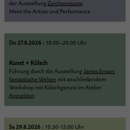
der Ausstellung
Zeichenräume
Meet the Artists und Performance
Do 27.8.2026
18.00–20.00 Uhr
|
Kunst + Kölsch
Führung durch die Ausstellung
James Ensors
fantastische Welten
mit anschließendem
Workshop mit Kölschgenuss im Atelier
Anmelden
Sa 29.8.2026
10.30
13.00 Uhr
|
–