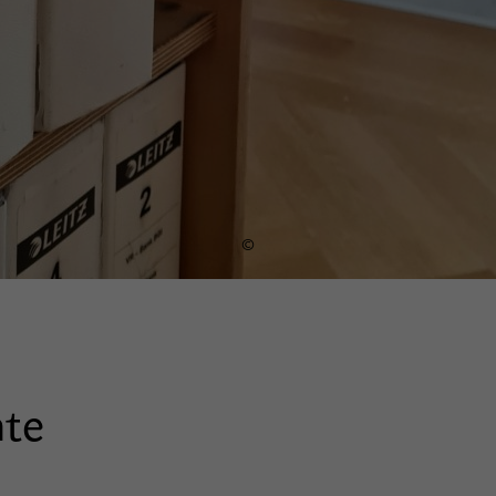
©
hte