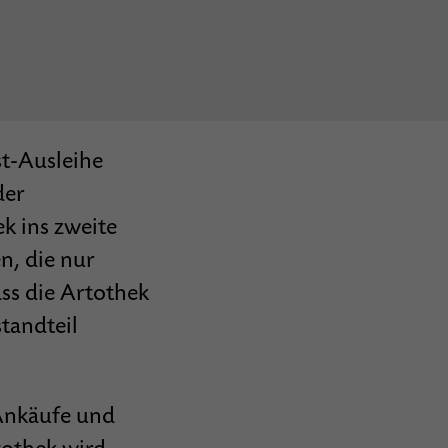
st-Ausleihe
der
 ins zweite
n, die nur
ass die Artothek
standteil
 Ankäufe und