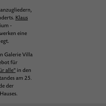
 anzugliedern,
nderts.
Klaus
ium -
werken eine
egt.
 Galerie Villa
ebot für
ür alle"
in den
tandes am 25.
de der
 Hauses.