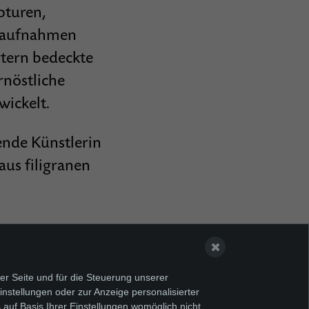
pturen,
onaufnahmen
rtern bedeckte
rnöstliche
wickelt.
en­de Künstlerin
aus filigranen
✖
er Seite und für die Steuerung unserer
nstellungen oder zur Anzeige personalisierter
 auf Basis Ihrer Einstellungen womöglich nicht