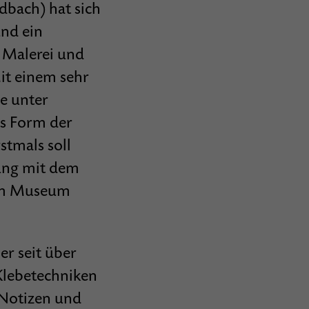
­bach) hat sich
und ein
, Malerei und
it einem sehr
e unter
s Form der
stmals soll
zung mit dem
nem Museum
er seit über
Klebetechniken
 Notizen und