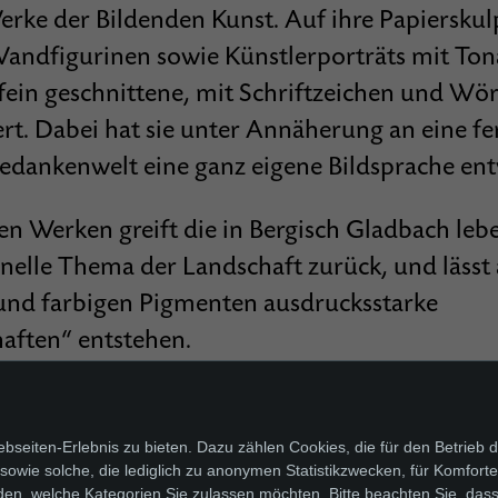
erke der Bildenden Kunst. Auf ihre Papierskul
 Wandfigurinen sowie Künstlerporträts mit T
fein geschnit­tene, mit Schriftzeichen und Wö
ert. Dabei hat sie unter Annäherung an eine fe
edankenwelt eine ganz eigene Bildsprache ent
len Werken greift die in Bergisch Gladbach leb
onelle Thema der Landschaft zurück, und lässt 
 und farbigen Pigmenten ausdrucksstarke
aften“ entstehen.
seiten-Erlebnis zu bieten. Dazu zählen Cookies, die für den Betrieb d
wie solche, die lediglich zu anonymen Statistikzwecken, für Komfortei
den, welche Kategorien Sie zulassen möchten. Bitte beachten Sie, dass