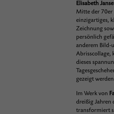
Elisabeth Jans
Mitte der 70er
einzigartiges, 
Zeichnung sowi
persönlich gef
anderem Bild-u
Abrisscol­lage, 
dieses spannun
Tagesgeschehe
gezeigt werden
Im Werk von
F
dreißig Jahren
transformiert 