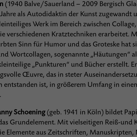
en
(1940 Balve/Sauerland – 2009 Bergisch Glad
 Jahre als Autodidaktin der Kunst zugewandt 
kleinteiliges Werk im Bereich zwischen Collage
e verschiedenen Kratztechniken erarbeitet. M
ärbten Sinn für Humor und das Groteske hat si
nd Wortcollagen, sogenannte „Häutungen“ al
kleinteilige „Punkturen“ und Bücher erstellt. Er
gsvolle Œuvre, das in steter Auseinanderset
n entstanden ist, in größerem Umfang in ei
.
anny Schoening
(geb. 1941 in Köln) bildet Papi
 das Grundelement. Mit vielseitigen Reiß-und 
sie Elemente aus Zeitschriften, Manuskripten,