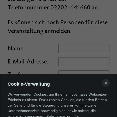
Telefonnummer 02202–141660 an.
Es können sich noch Personen für diese
Veranstaltung anmelden.
Name:
E-Mail-Adresse:
Telefonnummer:
✖
Cookie-Verwaltung
Anzahl an Personen (max. 3):
Wir verwenden Cookies, um Ihnen ein optimales Webseiten-
Erlebnis zu bieten. Dazu zählen Cookies, die für den Betrieb
der Seite und für die Steuerung unserer kommerziellen
Unternehmensziele notwendig sind, sowie solche, die
Ich akzeptiere die
lediglich zu anonymen Statistikzwecken, für