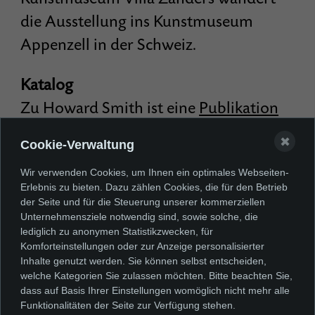
die Ausstellung ins Kunstmuseum
Appenzell in der Schweiz.
Katalog
Zu Howard Smith ist eine
Publikation
in zwei Bänden erschienen. Mit vielen
✖
Cookie-Verwaltung
Abbildungen aus der Ausstellung und
Wir verwenden Cookies, um Ihnen ein optimales Webseiten-
Textbeiträgen von Reinhard Ermen,
Erlebnis zu bieten. Dazu zählen Cookies, die für den Betrieb
Barbara MacAdam, Petra Oelschlägel
der Seite und für die Steuerung unserer kommerziellen
Unternehmensziele notwendig sind, sowie solche, die
und Roland Scotti. Preis je Band 17,00
lediglich zu anonymen Statistikzwecken, für
€. Preis Band I und II zusammen 30,00
Komforteinstellungen oder zur Anzeige personalisierter
Inhalte genutzt werden. Sie können selbst entscheiden,
€.
welche Kategorien Sie zulassen möchten. Bitte beachten Sie,
dass auf Basis Ihrer Einstellungen womöglich nicht mehr alle
Funktionalitäten der Seite zur Verfügung stehen.