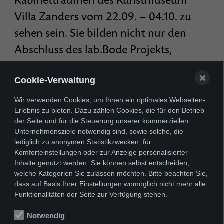
Kabinetträumen des Kunstmuseum
Villa Zanders vom 22.09. – 04.10. zu
sehen sein. Sie bilden nicht nur den
Abschluss des lab.Bode Projekts,
sondern auch das Ende des
✖
Cookie-Verwaltung
Volontariates von Anna Arnold.
Wir verwenden Cookies, um Ihnen ein optimales Webseiten-
Erlebnis zu bieten. Dazu zählen Cookies, die für den Betrieb
Das Kartenset ist ein fester Bestandteil
der Seite und für die Steuerung unserer kommerziellen
Unternehmensziele notwendig sind, sowie solche, die
des Vermittlungsprogramm zur
lediglich zu anonymen Statistikzwecken, für
Komforteinstellungen oder zur Anzeige personalisierter
Sammlungspräsentation NEU
Inhalte genutzt werden. Sie können selbst entscheiden,
AUFGESTELLT und kann im Rahmen
welche Kategorien Sie zulassen möchten. Bitte beachten Sie,
dass auf Basis Ihrer Einstellungen womöglich nicht mehr alle
eines Workshops – oder auch im
Funktionalitäten der Seite zur Verfügung stehen.
Alleingang – von Ihnen ausprobiert
Notwendig
werden. Dank der Förderung durch