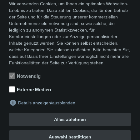
Wir verwenden Cookies, um Ihnen ein optimales Webseiten-
Karton soll die soziale Dimension des
Erlebnis zu bieten. Dazu zählen Cookies, die für den Betrieb
Materials ebenso aufgezeigt werden,
der Seite und für die Steuerung unserer kommerziellen
Unternehmensziele notwendig sind, sowie solche, die
wie seine Verwendung für
lediglich zu anonymen Statistikzwecken, für
Notunterkünfte für Katastrophenopfer.
Komforteinstellungen oder zur Anzeige personalisierter
Inhalte genutzt werden. Sie können selbst entscheiden,
welche Kategorien Sie zulassen möchten. Bitte beachten Sie,
Hochkarätige Leihgaben werden
dass auf Basis Ihrer Einstellungen womöglich nicht mehr alle
Funktionalitäten der Seite zur Verfügung stehen.
gezeigt, namhafte Künstler und
Architekten nehmen an den Aktionen
Notwendig
im Museum und im Stadtgebiet teil.
Externe Medien
Details anzeigen/ausblenden
Alles ablehnen
Auswahl bestätigen