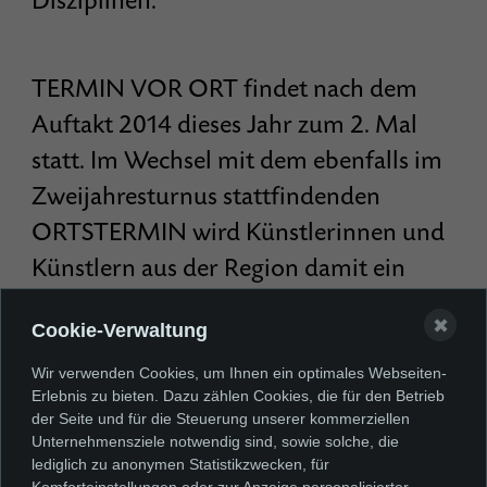
Disziplinen.
TERMIN VOR ORT findet nach dem
Auftakt 2014 dieses Jahr zum 2. Mal
statt. Im Wechsel mit dem ebenfalls im
Zweijahresturnus stattfindenden
ORTSTERMIN wird Künstlerinnen und
Künstlern aus der Region damit ein
Forum geboten, um ihr Werk einem
✖
Cookie-Verwaltung
größeren Publikum zu präsentieren. Die
VR Bank unterstützt als langjährige
Wir verwenden Cookies, um Ihnen ein optimales Webseiten-
Erlebnis zu bieten. Dazu zählen Cookies, die für den Betrieb
Partnerin das Kunstmuseum Villa
der Seite und für die Steuerung unserer kommerziellen
Unternehmensziele notwendig sind, sowie solche, die
Zanders und die regionale Kunstszene.
lediglich zu anonymen Statistikzwecken, für
Komforteinstellungen oder zur Anzeige personalisierter