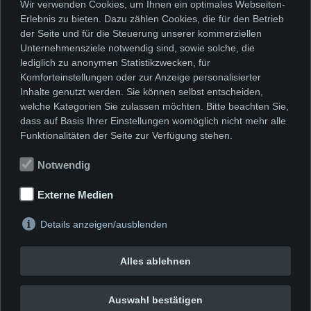
Wir verwenden Cookies, um Ihnen ein optimales Webseiten-
die Neugierde. Nur sie führt zu neuen
Erlebnis zu bieten. Dazu zählen Cookies, die für den Betrieb
Einsichten über unsere Umwelt und
der Seite und für die Steuerung unserer kommerziellen
Unternehmensziele notwendig sind, sowie solche, die
uns selbst. Erfreulich, an den
lediglich zu anonymen Statistikzwecken, für
Entwicklungen dieser anhaltenden
Komforteinstellungen oder zur Anzeige personalisierter
Inhalte genutzt werden. Sie können selbst entscheiden,
Recherche über das Zusammenwirken
welche Kategorien Sie zulassen möchten. Bitte beachten Sie,
dass auf Basis Ihrer Einstellungen womöglich nicht mehr alle
von Papier und Farbe teilhaben zu
Funktionalitäten der Seite zur Verfügung stehen.
können.
Notwendig
Wolfgang Vomm, 2008
Externe Medien
Details anzeigen/ausblenden
Alles ablehnen
Auswahl bestätigen