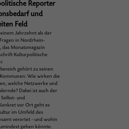
politische Reporter
onsbedarf und
iten Feld
s einem Jahrzehnt als der
 Fragen in Nordrhein-
k, das Monatsmagazin
chrift Kulturpolitische
r.
bereich gehört zu seinen
d Kommunen: Wie wirken die
men, welche Netzwerke und
dernde? Dabei ist auch der
e Selbst- und
onkret vor Ort geht es
 Kultur im Umfeld des
samt verortet - und wohin
zumindest gehen könnte.