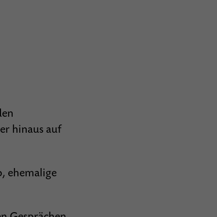
den
r hinaus auf
, ehemalige
den Gesprächen