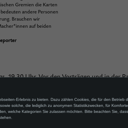
tischen Gremien die Karten
e bedeuten andere Personen
rung. Brauchen wir
 Macher*innen auf beiden
Reporter
gs, 19.30 Uhr. Vor den Vorträgen und in der Pa
usstellung zur Besichtigung zugänglich, der Ei
halten.
seiten-Erlebnis zu bieten. Dazu zählen Cookies, die für den Betrieb d
wie solche, die lediglich zu anonymen Statistikzwecken, für Komfortei
6 €
3 € für Schüler*innen, Studierende und 
den, welche Kategorien Sie zulassen möchten. Bitte beachten Sie, dass
|
stehen.