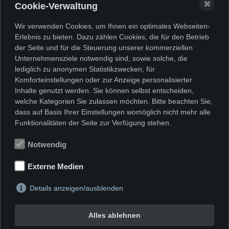
✖
Cookie-Verwaltung
Planung eines Jesuiteninternats im
Wir verwenden Cookies, um Ihnen ein optimales Webseiten-
Schloss führte zum Religionskrieg im
Erlebnis zu bieten. Dazu zählen Cookies, die für den Betrieb
Rheinland. Bensberger Protestanten
der Seite und für die Steuerung unserer kommerziellen
Unternehmensziele notwendig sind, sowie solche, die
wollten ihre Kinder nicht von Jesuiten
lediglich zu anonymen Statistikzwecken, für
unterrichtet wissen und fürchteten, die
Komforteinstellungen oder zur Anzeige personalisierter
Inhalte genutzt werden. Sie können selbst entscheiden,
Kapelle nicht mehr nutzen zu dürfen.
welche Kategorien Sie zulassen möchten. Bitte beachten Sie,
1925 wurden die „abgebrannten
dass auf Basis Ihrer Einstellungen womöglich nicht mehr alle
Funktionalitäten der Seite zur Verfügung stehen.
Müllers“, eine elfköpfige Familie aus
Notwendig
Herkenrath, notdürftig im Schloss
untergebracht. Bis 1934 wohnten hier
Externe Medien
93 obdachlose Familien.
Details anzeigen/ausblenden
Es kam also wieder zu einer
Alles ablehnen
zweckentfremdeten Nutzung bis zum