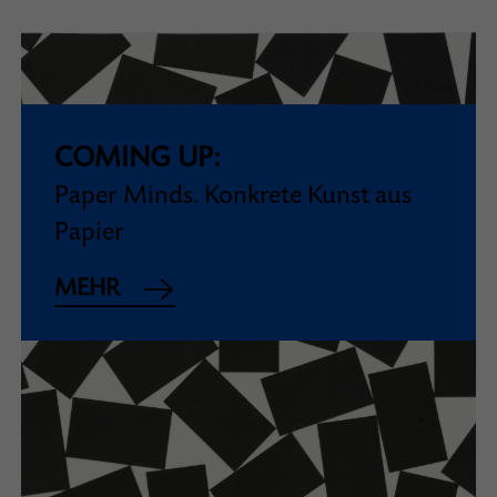
COMING UP:
Paper Minds. Konkrete Kunst aus
Papier
MEHR