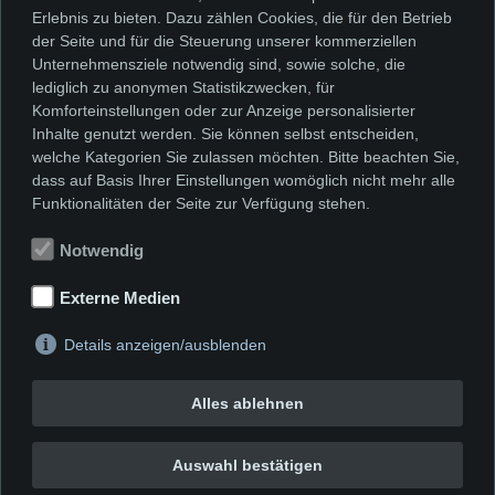
Interessiert? Nehmen Sie mit uns
Erlebnis zu bieten. Dazu zählen Cookies, die für den Betrieb
der Seite und für die Steuerung unserer kommerziellen
Kontakt auf!
Unternehmensziele notwendig sind, sowie solche, die
Wir beraten Sie gerne bei der
lediglich zu anonymen Statistikzwecken, für
Komforteinstellungen oder zur Anzeige personalisierter
Auswahl des richtigen Angebots für
Inhalte genutzt werden. Sie können selbst entscheiden,
Ihre Gruppe.
welche Kategorien Sie zulassen möchten. Bitte beachten Sie,
dass auf Basis Ihrer Einstellungen womöglich nicht mehr alle
KUNSTVERMITTLUNG@STADT-
Funktionalitäten der Seite zur Verfügung stehen.
GL.DE
Notwendig
oder 02202
Externe Medien
–
14 1660
Details anzeigen/ausblenden
Alles ablehnen
© Fotos: Kunstmuseum Villa Zanders
Auswahl bestätigen