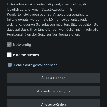
Unternehmensziele notwendig sind, sowie solche, die
lediglich zu anonymen Statistikzwecken, für
Es geht eigentlich immer um eine
Komforteinstellungen oder zur Anzeige personalisierter
Inhalte genutzt werden. Sie können selbst entscheiden,
innere Sicht, um die unterschiedliche
welche Kategorien Sie zulassen möchten. Bitte beachten Sie,
Art und Weise, wie Menschen ihre
dass auf Basis Ihrer Einstellungen womöglich nicht mehr alle
Funktionalitäten der Seite zur Verfügung stehen.
Umwelt und sich selbst als Teil dieses
von Menschenhand gestalteten
Notwendig
Lebensraumes wahrgenommen haben
Externe Medien
Details anzeigen/ausblenden
Alles ablehnen
Auswahl bestätigen
Alle auswählen