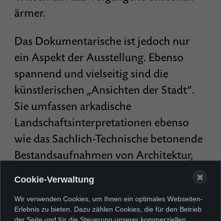
ärmer.
Das Dokumentarische ist jedoch nur
ein Aspekt der Ausstellung. Ebenso
spannend und vielseitig sind die
künstlerischen „Ansichten der Stadt“.
Sie umfassen arkadische
Landschaftsinterpretationen ebenso
wie das Sachlich-Technische betonende
Bestandsaufnahmen von Architektur,
spätromantische
✖
Cookie-Verwaltung
Landschaftsverklärungen ebenso wie
Wir verwenden Cookies, um Ihnen ein optimales Webseiten-
visionäre Übersteigerungen und
Erlebnis zu bieten. Dazu zählen Cookies, die für den Betrieb
expressive Deformationen.
der Seite und für die Steuerung unserer kommerziellen