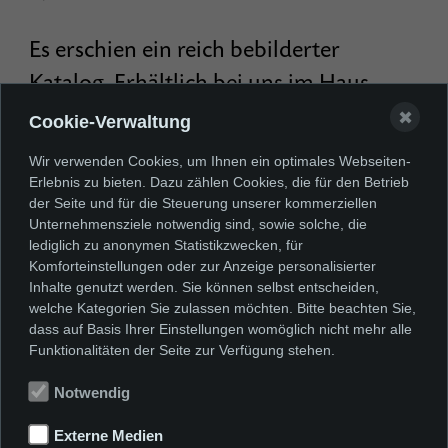
Es erschien ein reich bebilderter
Katalog. Erhältlich bei uns im Haus
oder
direkt über den Online-Shop
des
✖
Cookie-Verwaltung
Kunstmuseums.
Wir verwenden Cookies, um Ihnen ein optimales Webseiten-
Erlebnis zu bieten. Dazu zählen Cookies, die für den Betrieb
„Ortstermin“ ist eine
der Seite und für die Steuerung unserer kommerziellen
Unternehmensziele notwendig sind, sowie solche, die
Ausstellungsreihe, die seit 1993 durch
lediglich zu anonymen Statistikzwecken, für
Komforteinstellungen oder zur Anzeige personalisierter
die VR Bank eG Bergisch Gladbach
Inhalte genutzt werden. Sie können selbst entscheiden,
gefördert wird.
welche Kategorien Sie zulassen möchten. Bitte beachten Sie,
dass auf Basis Ihrer Einstellungen womöglich nicht mehr alle
Funktionalitäten der Seite zur Verfügung stehen.
Notwendig
Externe Medien