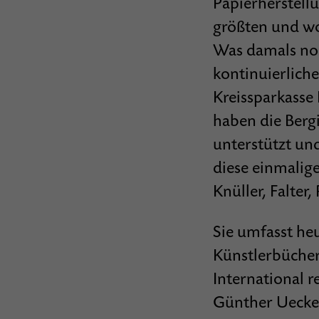
Papierherstellu
größten und wo
Was damals noch
kontinuierlich
Kreissparkasse
haben die Ber
unterstützt un
diese einmalige
Knüller, Falter,
Sie umfasst heu
Künstlerbücher
International r
Günther Uecker