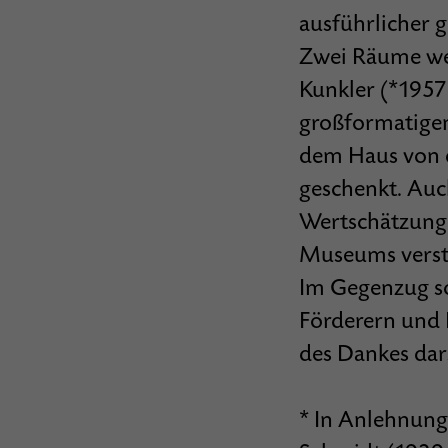
ausführlicher 
Zwei Räume wer
Kunkler (*1957
großformatigen
dem Haus von d
geschenkt. Auc
Wertschätzung 
Museums verst
Im Gegenzug so
Förderern und 
des Dankes dars
* In Anlehnung