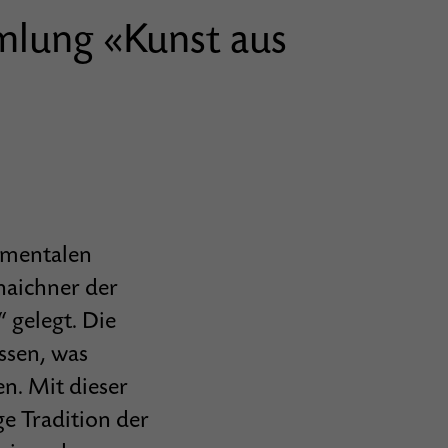
lung «Kunst aus
umentalen
naichner der
 gelegt. Die
essen, was
n. Mit dieser
e Tradition der