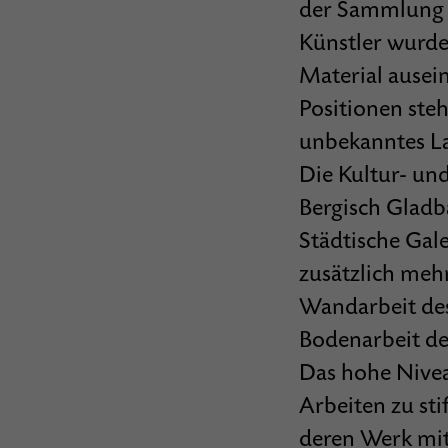
der Sammlung u
Künstler wurden
Material ausein
Positionen steh
unbekanntes La
Die Kultur- un
Bergisch Gladba
Städtische Gal
zusätzlich mehr
Wandarbeit des
Bodenarbeit de
Das hohe Nivea
Arbeiten zu sti
deren Werk mit