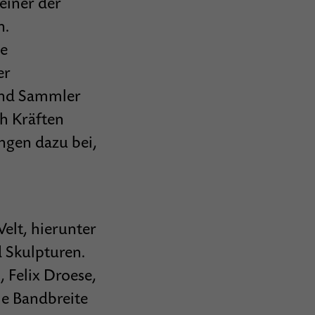
einer der
n.
ie
er
 und Sammler
h Kräften
ngen dazu bei,
elt, hierunter
 Skulpturen.
 Felix Droese,
ie Bandbreite