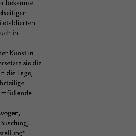
er bekannte
lseitigen
 etablierten
uch in
der Kunst in
setzte sie die
n die Lage,
hrteilige
umfüllende
ewogen,
 Busching,
stellung“