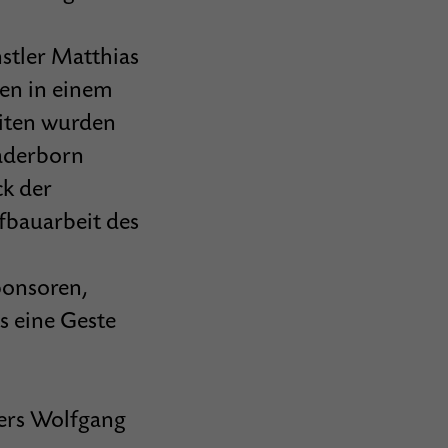
stler Matthias
ten in einem
eiten wurden
aderborn
ck der
fbauarbeit des
ponsoren,
s eine Geste
kers Wolfgang