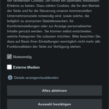
Wir verwenden Cookies, um Ihnen ein optimales Webseiten-
Darüber hinaus sind in der aktuellen
Erlebnis zu bieten. Dazu zählen Cookies, die für den Betrieb
Ausstellung „NEU AUFGESTELLT –
der Seite und für die Steuerung unserer kommerziellen
Unternehmensziele notwendig sind, sowie solche, die
Neuerwerbungen, Schenkungen,
lediglich zu anonymen Statistikzwecken, für
Dauerleihgaben und mehr“ parallel
Komforteinstellungen oder zur Anzeige personalisierter
Inhalte genutzt werden. Sie können selbst entscheiden,
weitere Werke folgender, mit Bergisch
welche Kategorien Sie zulassen möchten. Bitte beachten Sie,
Gladbach verbundener Künstlerinnen
dass auf Basis Ihrer Einstellungen womöglich nicht mehr alle
Funktionalitäten der Seite zur Verfügung stehen.
und Künstler zu sehen:
Notwendig
Externe Medien
Mary Bauermeister
Winfried Junge
Details anzeigen/ausblenden
Petra Paffenholz
Alles ablehnen
Rosemarie Stuffer
Auswahl bestätigen