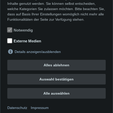
Inhalte genutzt werden. Sie können selbst entscheiden,
Wand gelehnt werden, belegt um ein
welche Kategorien Sie zulassen möchten. Bitte beachten Sie,
weiteres – wie auch diese von ihr
dass auf Basis Ihrer Einstellungen womöglich nicht mehr alle
Funktionalitäten der Seite zur Verfügung stehen.
persönlich gehängte Ausstellung – ihre
außerordentliche Sensibilität für das
Notwendig
Zusammenspiel von Fläche und Raum.
Externe Medien
Details anzeigen/ausblenden
Alles ablehnen
Auswahl bestätigen
Alle auswählen
Impressum
|
Datenschutzerklärung
|
Cookie-
Datenschutz
Impressum
Einstellungen
|
Erklärung zur Barrierefreiheit