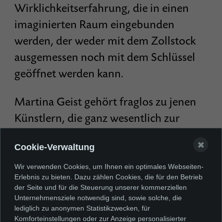
Wirklichkeitserfahrung, die in einen
imaginierten Raum eingebunden
werden, der weder mit dem Zollstock
ausgemessen noch mit dem Schlüssel
geöffnet werden kann.
Martina Geist gehört fraglos zu jenen
Künstlern, die ganz wesentlich zur
gegenwärtigen Renaissance des
✖
Cookie-Verwaltung
deutschen Holzschnittes beigetragen
haben. Dass auch die farbig „gefassten“
Wir verwenden Cookies, um Ihnen ein optimales Webseiten-
Erlebnis zu bieten. Dazu zählen Cookies, die für den Betrieb
Druckstöcke als eigenständige
der Seite und für die Steuerung unserer kommerziellen
Kunstwerke von ihr erlebt und nicht
Unternehmensziele notwendig sind, sowie solche, die
lediglich zu anonymen Statistikzwecken, für
gehängt, sondern objekthaft an die
Komforteinstellungen oder zur Anzeige personalisierter