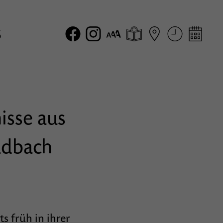
s
isse aus
adbach
s früh in ihrer