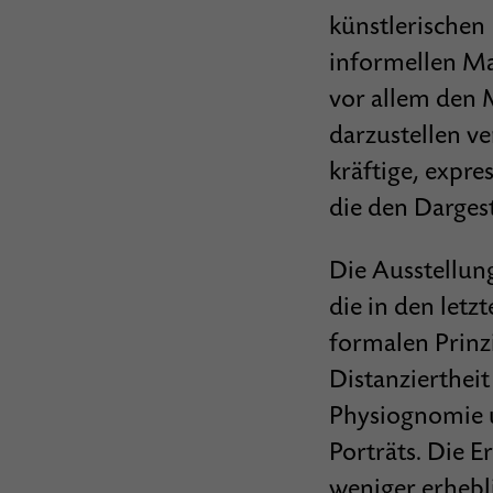
künstlerischen
informellen Mal
vor allem den 
darzustellen ver
kräftige, expre
die den Darges
Die Ausstellung
die in den letz
formalen Prinz
Distanziertheit
Physiognomie u
Porträts. Die 
weniger erhebli