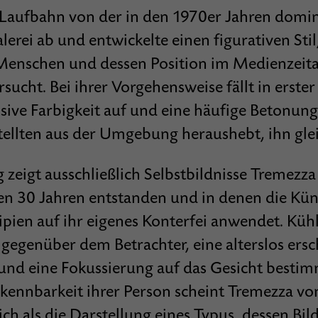
 Laufbahn von der in den 1970er Jahren domi
erei ab und entwickelte einen figurativen Stil
Menschen und dessen Position im Medienzeita
sucht. Bei ihrer Vorgehensweise fällt in erster 
ssive Farbigkeit auf und eine häufige Betonung
tellten aus der Umgebung heraushebt, ihn glei
 zeigt ausschließlich Selbstbildnisse Tremezz
ten 30 Jahren entstanden und in denen die Küns
ipien auf ihr eigenes Konterfei anwendet. Küh
 gegenüber dem Betrachter, eine alterslos ers
nd eine Fokussierung auf das Gesicht bestim
Erkennbarkeit ihrer Person scheint Tremezza v
ch als die Darstellung eines Typus, dessen Bil