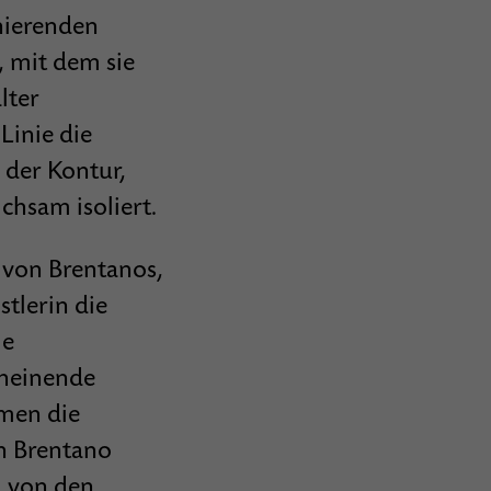
nierenden
, mit dem sie
lter
Linie die
 der Kontur,
chsam isoliert.
a von Brentanos,
tlerin die
le
cheinende
men die
on Brentano
d von den