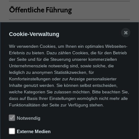
Öffentliche Führung
Mit Baby ins Museum
✖
Cookie-Verwaltung
Ladies’ Night
Wir verwenden Cookies, um Ihnen ein optimales Webseiten-
Erlebnis zu bieten. Dazu zählen Cookies, die für den Betrieb
der Seite und für die Steuerung unserer kommerziellen
Salongespräche
Unternehmensziele notwendig sind, sowie solche, die
lediglich zu anonymen Statistikzwecken, für
Komforteinstellungen oder zur Anzeige personalisierter
Sonntags-Atelier
Inhalte genutzt werden. Sie können selbst entscheiden,
welche Kategorien Sie zulassen möchten. Bitte beachten Sie,
dass auf Basis Ihrer Einstellungen womöglich nicht mehr alle
Kunstlabor
Funktionalitäten der Seite zur Verfügung stehen.
Notwendig
Kunstgenuss – Kunst, Kaffee & Kuchen
Externe Medien
dementia+art